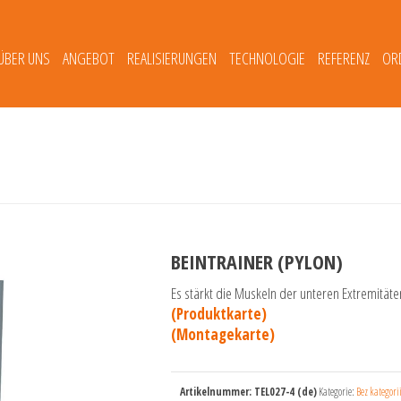
ÜBER UNS
ANGEBOT
REALISIERUNGEN
TECHNOLOGIE
REFERENZ
OR
BEINTRAINER (PYLON)
Es stärkt die Muskeln der unteren Extremität
(Produktkarte)
(Montagekarte)
Artikelnummer:
TEL027-4 (de)
Kategorie:
Bez kategori