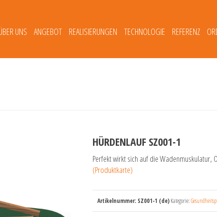
ÜBER UNS
ANGEBOT
REALISIERUNGEN
TECHNOLOGIE
REFERENZ
OR
HÜRDENLAUF SZ001-1
Perfekt wirkt sich auf die Wadenmuskulatur,
(Produktkarte)
Artikelnummer:
SZ001-1 (de)
Kategorie:
Gesundheitspf