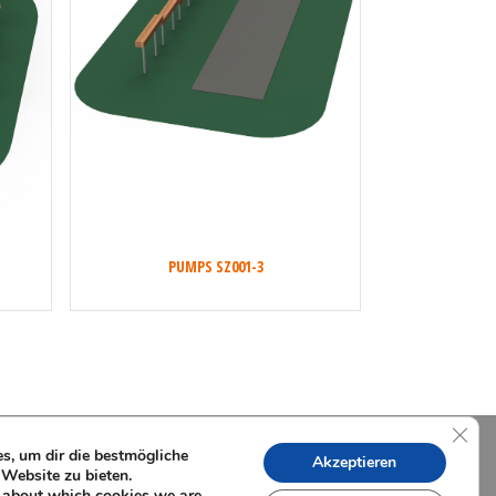
PUMPS SZ001-3
GDPR
, um dir die bestmögliche
Akzeptieren
 Website zu bieten.
 about which cookies we are