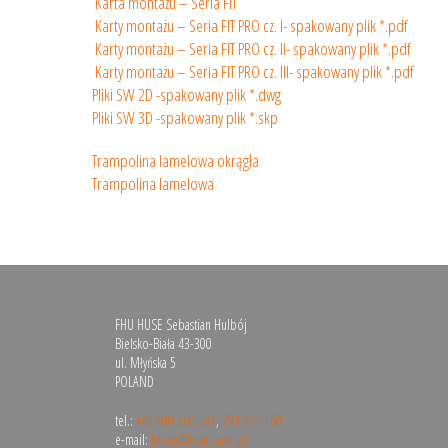
Karta montażu – Seria FIT
Karty montażu – Seria FIT PRO cz. I- spakowany plik *.pdf
Karty montażu – Seria FIT PRO cz. II- spakowany plik *.pdf
Karty montażu – Seria FIT PRO cz. III- spakowany plik *.pdf
Pliki SW 2D -spakowany plik *.dwg
Pliki SW 3D -spakowany plik *.skp
Trampolina lamelowa okrągła
Trampolina lamelowa
FHU HUSE Sebastian Hulbój
Bielsko-Biała 43-300
ul. Młyńska 5
POLAND
tel.:
+48 600 269 537
,
793 803 160
e-mail:
biuro@huse.com.pl