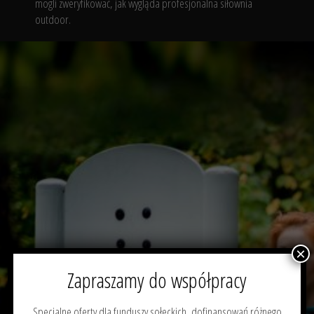
mogli zweryfikować, jak wygląda profesjonalna siłownia
outdoor.
×
Zapraszamy do współpracy
Specjalne oferty dla funduszy sołeckich, dofinansowań różnego