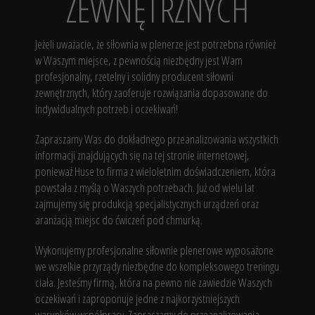
ZEWNĘTRZNYCH
Jeżeli uważacie, że siłownia w plenerze jest potrzebna również
w Waszym miejsce, z pewnością niezbędny jest Wam
profesjonalny, rzetelny i solidny producent siłowni
zewnętrznych, który zaoferuje rozwiązania dopasowane do
indywidualnych potrzeb i oczekiwań!
Zapraszamy Was do dokładnego przeanalizowania wszystkich
informacji znajdujących się na tej stronie internetowej,
ponieważ Huse to firma z wieloletnim doświadczeniem, która
powstała z myślą o Waszych potrzebach. Już od wielu lat
zajmujemy się produkcją specjalistycznych urządzeń oraz
aranżacją miejsc do ćwiczeń pod chmurką.
Wykonujemy profesjonalne siłownie plenerowe wyposażone
we wszelkie przyrządy niezbędne do kompleksowego treningu
ciała. Jesteśmy firmą, która na pewno nie zawiedzie Waszych
oczekiwań i zaproponuje jedne z najkorzystniejszych
warunków współpracy. Zapraszamy do przeanalizowania