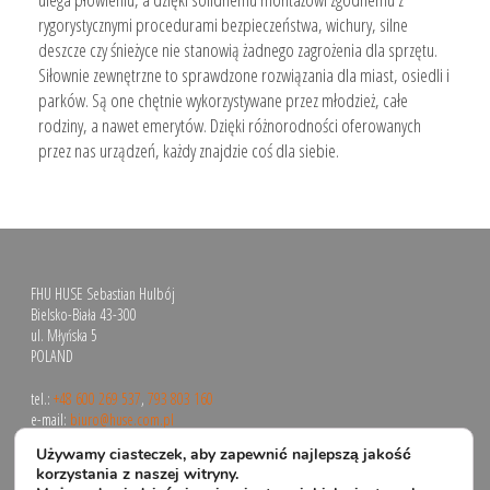
rygorystycznymi procedurami bezpieczeństwa, wichury, silne
deszcze czy śnieżyce nie stanowią żadnego zagrożenia dla sprzętu.
Siłownie zewnętrzne to sprawdzone rozwiązania dla miast, osiedli i
parków. Są one chętnie wykorzystywane przez młodzież, całe
rodziny, a nawet emerytów. Dzięki różnorodności oferowanych
przez nas urządzeń, każdy znajdzie coś dla siebie.
FHU HUSE Sebastian Hulbój
Bielsko-Biała 43-300
ul. Młyńska 5
POLAND
tel.:
+48 600 269 537
,
793 803 160
e-mail:
biuro@huse.com.pl
Używamy ciasteczek, aby zapewnić najlepszą jakość
korzystania z naszej witryny.