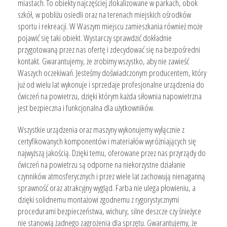
miastach. To obiekty najczęściej zlokalizowane w parkach, obok
szkół, w pobliżu osiedli oraz na terenach miejskich ośrodków
sportu i rekreacji. W Waszym miejscu zamieszkania również może
pojawić się taki obiekt. Wystarczy sprawdzić dokładnie
przygotowaną przez nas ofertę i zdecydować się na bezpośredni
kontakt. Gwarantujemy, że zrobimy wszystko, aby nie zawieść
Waszych oczekiwań. Jesteśmy doświadczonym producentem, który
już od wielu lat wykonuje i sprzedaje profesjonalne urządzenia do
ćwiczeń na powietrzu, dzięki którym każda siłownia napowietrzna
jest bezpieczna i funkcjonalna dla użytkowników.
Wszystkie urządzenia oraz maszyny wykonujemy wyłącznie z
certyfikowanych komponentów i materiałów wyróżniających się
najwyższą jakością. Dzięki temu, oferowane przez nas przyrządy do
ćwiczeń na powietrzu są odporne na niekorzystne działanie
czynników atmosferycznych i przez wiele lat zachowują nienaganną
sprawność oraz atrakcyjny wygląd. Farba nie ulega płowieniu, a
dzięki solidnemu montażowi zgodnemu z rygorystycznymi
procedurami bezpieczeństwa, wichury, silne deszcze czy śnieżyce
nie stanowią żadnego zagrożenia dla sprzętu. Gwarantujemy, że