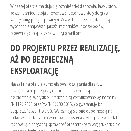
W naszej ofercie znajdują się również ścieżki zdrowia, ławki, stoły,
kosze na śmieci, stojaki rowerowe, betonowe stoły do gry w
szachy, ping-ponga i piłkarzyki. Wszystkie nasze urządzenia są
wykonane z najwyższej jakości materiałów i podzespołów,
zapewniając bezpieczeństwo użytkownikom.
OD PROJEKTU PRZEZ REALIZACJĘ,
AŻ PO BEZPIECZNĄ
EKSPLOATACJĘ
Nasza firma oferuje kompleksowe rozwiązania dla siłowni
zewnętrznych, począwszy od projektu, aż po bezpieczną
eksploatację. Wszystkie urządzenia są certyfikowane wg norm PN-
EN 1176:2009 oraz PN-EN 16630:2015, co gwarantuje ich
bezpieczeństwo i trwałość. Wyróżniają się one odpornością na
niekorzystne działanie czynników atmosferycznych i przez wiele lat
zachowują nienaganną sprawność oraz atrakcyjny wygląd. Farba nie
ulega płowieniu, a dzięki solidnemu montażowi zgodnemu z