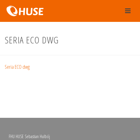
SERIA ECO DWG
Seria ECO dwg
FHU HUSE Sebastian Hulbój