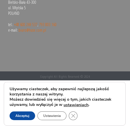
Bielsko-Biała 43-300
ul. Młyńska 5
POLAND
tel.:
+48 600 269 537
,
793 803 160
e-mail:
biuro@huse.com.pl
Copyright All Rights Reserved © 2024
Używamy ciasteczek, aby zapewnić najlepszą jakość
korzystania z naszej witryny.
Możesz dowiedzieć się więcej o tym, jakich ciasteczek
używamy, lub wyłączyć je w
.
ustawieniach
Zamknij panel powiadomień o 
Akceptuj
Ustawienia