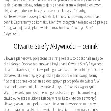
także placami zabaw, odznaczają się charakterem wielopokoleniowym,
dzięki czemu dosłownie każdy może z nich korzystać. Osoby,
zainteresowane budową takich stref, koniecznie powinny poznać nasz
cennik. Zapraszamy do kontaktu klientów, chcących nawiązać współpracę z
firmą, zajmującą się planowaniem oraz budową Otwartych Stref
Aktywności.
Otwarte Strefy Aktywności – cennik
Siłownia plenerowa, połączona ze strefą relaksu, to doskonałe miejsce
dla każdego. Dobrze zaplanowane i wykonane Otwarte Strefy Aktywności
dają możliwość spędzania wspólnego czasu w gronie rodzinnym. Osoby
dorosłe, jak i seniorzy, zyskują okazję do poprawienia swojej formy
fizycznej poprzez korzystanie z dostępnych przyrządów do ćwiczeń. W
przypadku zmęczenia, każdy może skorzystać również z wypoczynku.
Wygodne ławki, umieszczane w tego rodzaju miejscach, umożliwiają
chwilowy relaks z ulubioną książką w ręku. Każdy, kto chce stworzyć
siłownię zewnętrzną, połączoną z miejscem do wypoczynku, a nawet
placem zabaw dla dzieci, powinien koniecznie zobaczyć nasz cennik.