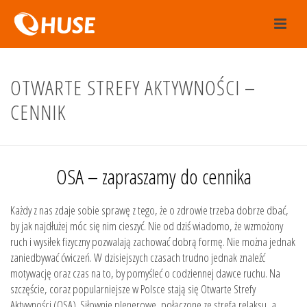
OTWARTE STREFY AKTYWNOŚCI –
CENNIK
OSA – zapraszamy do cennika
Każdy z nas zdaje sobie sprawę z tego, że o zdrowie trzeba dobrze dbać,
by jak najdłużej móc się nim cieszyć. Nie od dziś wiadomo, że wzmożony
ruch i wysiłek fizyczny pozwalają zachować dobrą formę. Nie można jednak
zaniedbywać ćwiczeń. W dzisiejszych czasach trudno jednak znaleźć
motywację oraz czas na to, by pomyśleć o codziennej dawce ruchu. Na
szczęście, coraz popularniejsze w Polsce stają się Otwarte Strefy
Aktywności (OSA). Siłownie plenerowe, połączone ze strefą relaksu, a