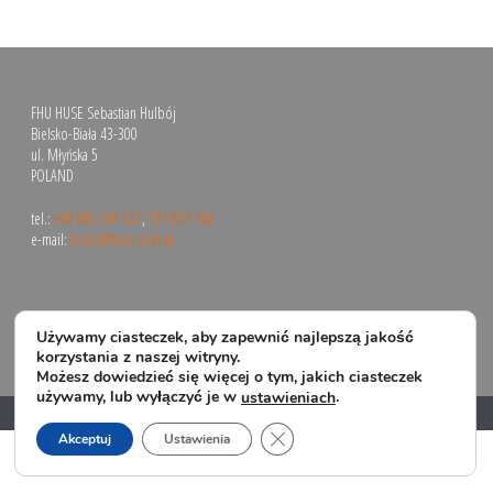
FHU HUSE Sebastian Hulbój
Bielsko-Biała 43-300
ul. Młyńska 5
POLAND
tel.:
+48 600 269 537
,
793 803 160
e-mail:
biuro@huse.com.pl
Używamy ciasteczek, aby zapewnić najlepszą jakość
korzystania z naszej witryny.
Możesz dowiedzieć się więcej o tym, jakich ciasteczek
używamy, lub wyłączyć je w
.
ustawieniach
Copyright All Rights Reserved © 2024
Zamknij panel powiadomień o 
Akceptuj
Ustawienia