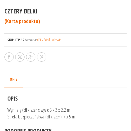
CZTERY BELKI
(Karta produktu)
SKU:
LTP 12
Kategoria:
OSF / Ścieżki zdrowia
OPIS
OPIS
Wymiary (dł x szer x wys): 5 x 3 x 2,2 m
Strefa bezpieczeństwa (dł x szer): 7 x 5 m
PODOBNE PRODUKTY