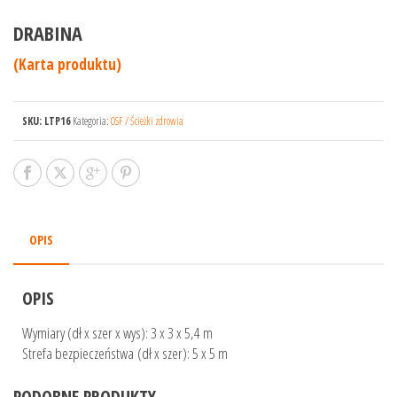
DRABINA
(Karta produktu)
SKU:
LTP16
Kategoria:
OSF / Ścieżki zdrowia
OPIS
OPIS
Wymiary (dł x szer x wys): 3 x 3 x 5,4 m
Strefa bezpieczeństwa (dł x szer): 5 x 5 m
PODOBNE PRODUKTY