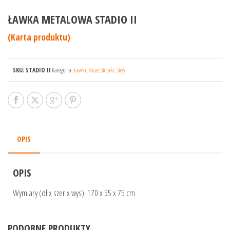
ŁAWKA METALOWA STADIO II
(Karta produktu)
SKU:
STADIO II
Kategoria:
Ławki, Kosze, Stojaki, Stoły
OPIS
OPIS
Wymiary (dł x szer x wys): 170 x 55 x 75 cm
PODOBNE PRODUKTY