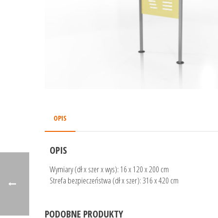
OPIS
OPIS
Wymiary (dł x szer x wys): 16 x 120 x 200 cm
Strefa bezpieczeństwa (dł x szer): 316 x 420 cm
PODOBNE PRODUKTY