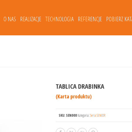
O NAS
REALIZACJE
TECHNOLOGIA
REFERENCJE
POBIERZ KA
TABLICA DRABINKA
(Karta produktu)
SKU:
SEN008
Kategoria:
Seria SENIOR