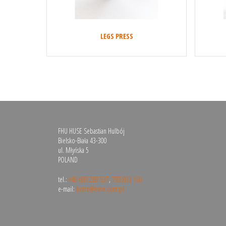
LEGS PRESS
FHU HUSE Sebastian Hulbój
Bielsko-Biała 43-300
ul. Młyńska 5
POLAND
tel.:
+48 600 269 537
,
793 803 160
e-mail:
biuro@huse.com.pl