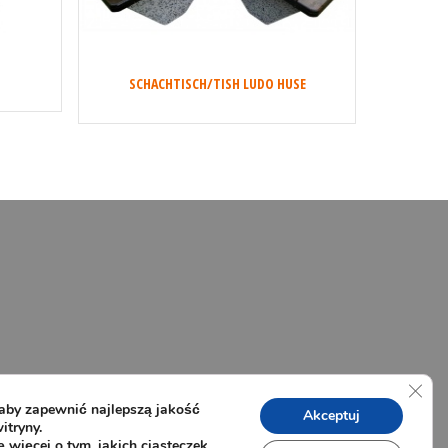
SCHACHTISCH/TISH LUDO HUSE
Zamk
aby zapewnić najlepszą jakość
Akceptuj
itryny.
 więcej o tym, jakich ciasteczek