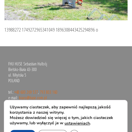
13988272 1749272965341049 1896308443425294896 o
FHU HUSE Sebastian Hulbój
Bielsko-Biała 43-300
ul. Młyńska 5
POLAND
tel.:
+48 600 269 537
,
793 803 160
e-mail:
biuro@huse.com.pl
Używamy ciasteczek, aby zapewnić najlepszą jakość
korzystania z naszej witryny.
Możesz dowiedzieć się więcej o tym, jakich ciasteczek
używamy, lub wyłączyć je w
.
ustawieniach