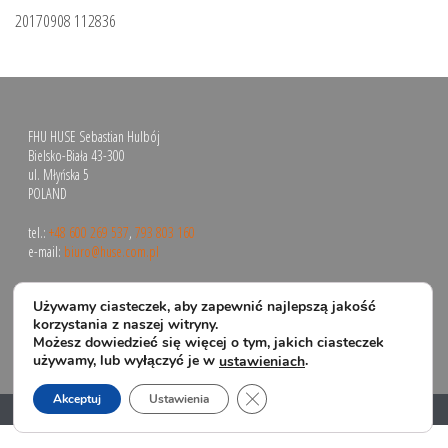
20170908 112836
FHU HUSE Sebastian Hulbój
Bielsko-Biała 43-300
ul. Młyńska 5
POLAND
tel.:
+48 600 269 537
,
793 803 160
e-mail:
biuro@huse.com.pl
Używamy ciasteczek, aby zapewnić najlepszą jakość
korzystania z naszej witryny.
Możesz dowiedzieć się więcej o tym, jakich ciasteczek
używamy, lub wyłączyć je w
.
ustawieniach
Zamknij panel powiadomień o 
Akceptuj
Ustawienia
Copyright All Rights Reserved © 2024