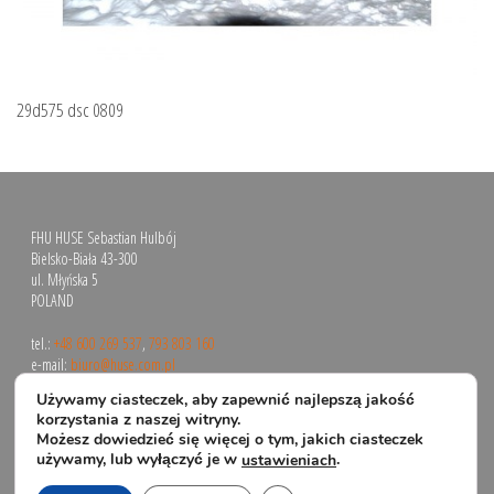
29d575 dsc 0809
FHU HUSE Sebastian Hulbój
Bielsko-Biała 43-300
ul. Młyńska 5
POLAND
tel.:
+48 600 269 537
,
793 803 160
e-mail:
biuro@huse.com.pl
Używamy ciasteczek, aby zapewnić najlepszą jakość
korzystania z naszej witryny.
Możesz dowiedzieć się więcej o tym, jakich ciasteczek
używamy, lub wyłączyć je w
.
ustawieniach