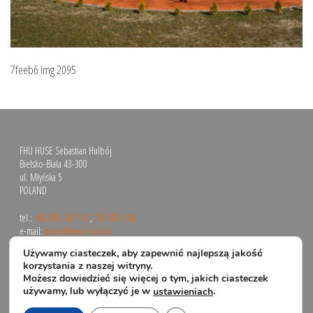
7feeb6 img 2095
FHU HUSE Sebastian Hulbój
Bielsko-Biała 43-300
ul. Młyńska 5
POLAND
tel.:
+48 600 269 537
,
793 803 160
e-mail:
biuro@huse.com.pl
Używamy ciasteczek, aby zapewnić najlepszą jakość
korzystania z naszej witryny.
Możesz dowiedzieć się więcej o tym, jakich ciasteczek
używamy, lub wyłączyć je w
.
ustawieniach