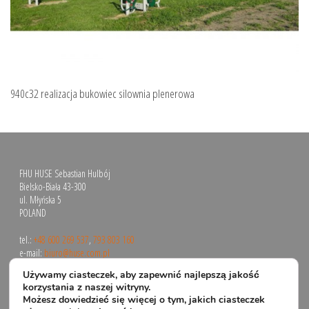
940c32 realizacja bukowiec silownia plenerowa
FHU HUSE Sebastian Hulbój
Bielsko-Biała 43-300
ul. Młyńska 5
POLAND
tel.:
+48 600 269 537
,
793 803 160
e-mail:
biuro@huse.com.pl
Używamy ciasteczek, aby zapewnić najlepszą jakość
korzystania z naszej witryny.
Możesz dowiedzieć się więcej o tym, jakich ciasteczek