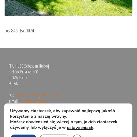
bea846 dsc 0074
FHU HUSE Sebastian Hulbój
Bielsko-Biała 43-300
ul. Młyńska 5
POLAND
tel.:
+48 600 269 537
,
793 803 160
e-mail:
biuro@huse.com.pl
Używamy ciasteczek, aby zapewnić najlepszą jakość
korzystania z naszej witryny.
Możesz dowiedzieć się więcej o tym, jakich ciasteczek
używamy, lub wyłączyć je w
.
ustawieniach