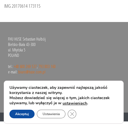
IMG 20170614 173115
FHU HUSE Sebastian Hulbój
Bielsko-Biała 43-300
ul. Młyńska 5
POLAND
tel.:
+48 600 269 537
,
793 803 160
e-mail:
biuro@huse.com.pl
Używamy ciasteczek, aby zapewnić najlepszą jakość
korzystania z naszej witryny.
Możesz dowiedzieć się więcej o tym, jakich ciasteczek
używamy, lub wyłączyć je w
.
ustawieniach
Zamknij panel powiadomień o 
Akceptuj
Ustawienia
Copyright All Rights Reserved © 2024