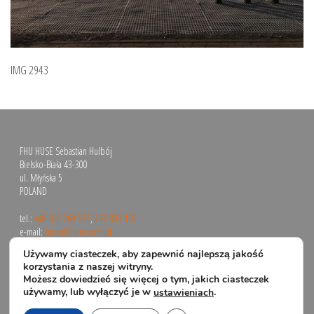
IMG 2943
FHU HUSE Sebastian Hulbój
Bielsko-Biała 43-300
ul. Młyńska 5
POLAND
tel.:
+48 600 269 537
,
793 803 160
e-mail:
biuro@huse.com.pl
Używamy ciasteczek, aby zapewnić najlepszą jakość
korzystania z naszej witryny.
Możesz dowiedzieć się więcej o tym, jakich ciasteczek
używamy, lub wyłączyć je w
.
ustawieniach