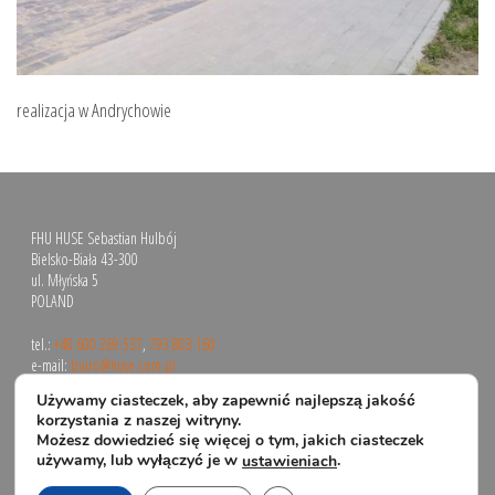
realizacja w Andrychowie
FHU HUSE Sebastian Hulbój
Bielsko-Biała 43-300
ul. Młyńska 5
POLAND
tel.:
+48 600 269 537
,
793 803 160
e-mail:
biuro@huse.com.pl
Używamy ciasteczek, aby zapewnić najlepszą jakość
korzystania z naszej witryny.
Możesz dowiedzieć się więcej o tym, jakich ciasteczek
używamy, lub wyłączyć je w
.
ustawieniach