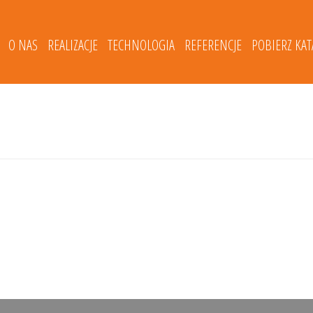
O NAS
REALIZACJE
TECHNOLOGIA
REFERENCJE
POBIERZ KA