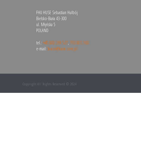
FHU HUSE Sebastian Hulbój
Bielsko-Biała 43-300
ul. Młyńska 5
POLAND
tel.:
+48 600 269 537
,
793 803 160
e-mail:
biuro@huse.com.pl
Copyright All Rights Reserved © 2024