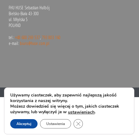
FHU HUSE Sebastian Hulbój
Bielsko-Biała 43-300
ul. Młyńska 5
POLAND
tel.:
+48 600 269 537
,
793 803 160
e-mail:
biuro@huse.com.pl
Copyright All Rights Reserved © 2024
Używamy ciasteczek, aby zapewnić najlepszą jakość
korzystania z naszej witryny.
Możesz dowiedzieć się więcej o tym, jakich ciasteczek
używamy, lub wyłączyć je w
.
ustawieniach
Zamknij panel powiadomień o 
Akceptuj
Ustawienia