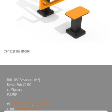
trenazer na strone
FHU HUSE Sebastian Hulbój
Bielsko-Biała 43-300
ul. Młyńska 5
POLAND
tel.:
+48 600 269 537
,
793 803 160
e-mail:
biuro@huse.com.pl