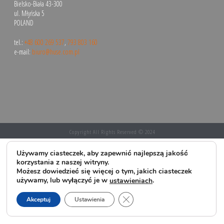
Bielsko-Biała 43-300
ul. Młyńska 5
POLAND
tel.:
+48 600 269 537
,
793 803 160
e-mail:
biuro@huse.com.pl
Copyright All Rights Reserved © 2024
Używamy ciasteczek, aby zapewnić najlepszą jakość
korzystania z naszej witryny.
Możesz dowiedzieć się więcej o tym, jakich ciasteczek
używamy, lub wyłączyć je w
.
ustawieniach
Zamknij panel powiadomień o 
Akceptuj
Ustawienia