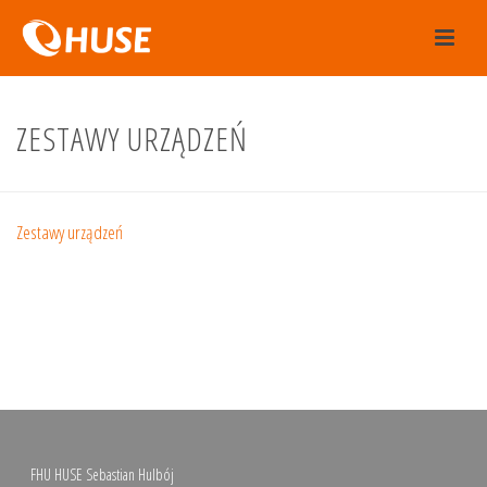
ZESTAWY URZĄDZEŃ
Zestawy urządzeń
FHU HUSE Sebastian Hulbój