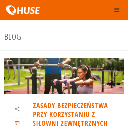
BLOG
ZASADY BEZPIECZEŃSTWA
PRZY KORZYSTANIU Z
SIŁOWNI ZEWNĘTRZNYCH