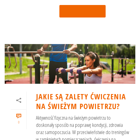
Czytaj więcej
JAKIE SĄ ZALETY ĆWICZENIA
NA ŚWIEŻYM POWIETRZU?
Aktywność fizyczna na świeżym powietrzu to
0
doskonały sposób na poprawę kondycji, zdrowia
oraz samopoczucia. W przeciwieństwie do treningów
w zamkniętych pomieszczeniach, ćwiczenia na