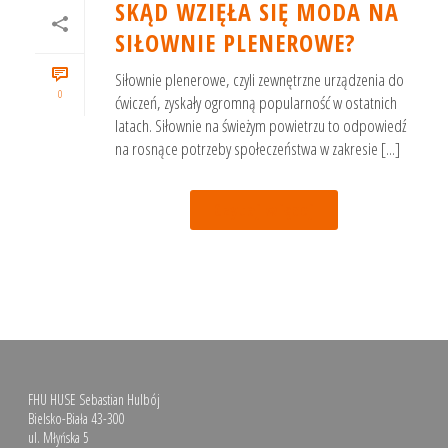
SKĄD WZIĘŁA SIĘ MODA NA
SIŁOWNIE PLENEROWE?
Siłownie plenerowe, czyli zewnętrzne urządzenia do
0
ćwiczeń, zyskały ogromną popularność w ostatnich
latach. Siłownie na świeżym powietrzu to odpowiedź
na rosnące potrzeby społeczeństwa w zakresie [...]
Czytaj więcej
FHU HUSE Sebastian Hulbój
Bielsko-Biała 43-300
ul. Młyńska 5