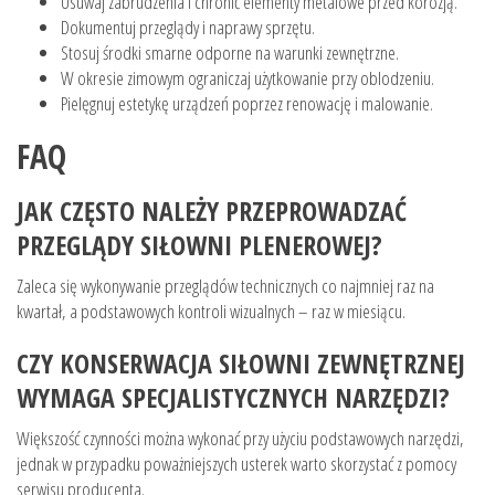
Usuwaj zabrudzenia i chronić elementy metalowe przed korozją.
Dokumentuj przeglądy i naprawy sprzętu.
Stosuj środki smarne odporne na warunki zewnętrzne.
W okresie zimowym ograniczaj użytkowanie przy oblodzeniu.
Pielęgnuj estetykę urządzeń poprzez renowację i malowanie.
FAQ
JAK CZĘSTO NALEŻY PRZEPROWADZAĆ
PRZEGLĄDY SIŁOWNI PLENEROWEJ?
Zaleca się wykonywanie przeglądów technicznych co najmniej raz na
kwartał, a podstawowych kontroli wizualnych – raz w miesiącu.
CZY KONSERWACJA SIŁOWNI ZEWNĘTRZNEJ
WYMAGA SPECJALISTYCZNYCH NARZĘDZI?
Większość czynności można wykonać przy użyciu podstawowych narzędzi,
jednak w przypadku poważniejszych usterek warto skorzystać z pomocy
serwisu producenta.