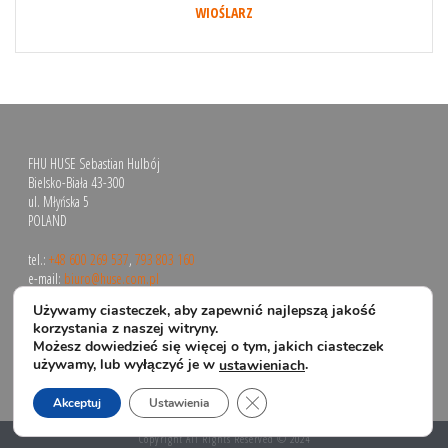
WIOŚLARZ
FHU HUSE Sebastian Hulbój
Bielsko-Biała 43-300
ul. Młyńska 5
POLAND
tel.:
+48 600 269 537
,
793 803 160
e-mail:
biuro@huse.com.pl
Używamy ciasteczek, aby zapewnić najlepszą jakość
korzystania z naszej witryny.
Możesz dowiedzieć się więcej o tym, jakich ciasteczek
używamy, lub wyłączyć je w
.
ustawieniach
Zamknij panel powiadomień o 
Akceptuj
Ustawienia
Copyright All Rights Reserved © 2024