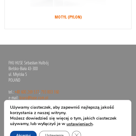
MOTYL (PYLON)
FHU HUSE Sebastian Hulbój
Bielsko-Biała 43-300
ul. Młyńska 5
POLAND
tel.:
+48 600 269 537
,
793 803 160
e-mail:
biuro@huse.com.pl
Używamy ciasteczek, aby zapewnić najlepszą jakość
korzystania z naszej witryny.
Możesz dowiedzieć się więcej o tym, jakich ciasteczek
używamy, lub wyłączyć je w
.
ustawieniach
Zamknij panel powiadomień o 
Akceptuj
Ustawienia