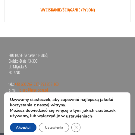
WYCISKANIE/ŚCIĄGANIE (PYLON)
FHU HUSE Sebastian Hulbój
Bielsko-Biała 43-300
ul. Młyńska 5
POLAND
tel.:
+48 600 269 537
,
793 803 160
e-mail:
biuro@huse.com.pl
Używamy ciasteczek, aby zapewnić najlepszą jakość
korzystania z naszej witryny.
Możesz dowiedzieć się więcej o tym, jakich ciasteczek
używamy, lub wyłączyć je w
.
ustawieniach
Zamknij panel powiadomień o 
Akceptuj
Ustawienia