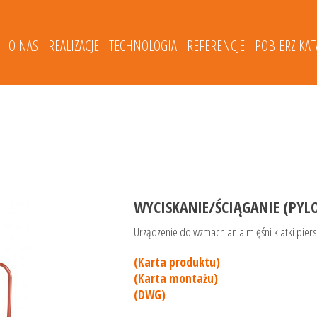
O NAS
REALIZACJE
TECHNOLOGIA
REFERENCJE
POBIERZ KA
WYCISKANIE/ŚCIĄGANIE (PYL
Urządzenie do wzmacniania mięśni klatki pier
(Karta produktu)
(Karta montażu)
(DWG)