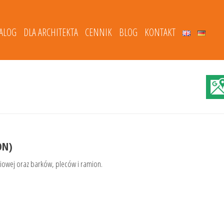
TALOG
DLA ARCHITEKTA
CENNIK
BLOG
KONTAKT
ON)
siowej oraz barków, pleców i ramion.