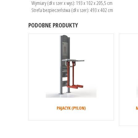
Wymiary (dł x szer x wys): 193 x 102 x 205,5 cm
Strefa bezpieczeństwa (dł x szer): 493 x 402 cm
PODOBNE PRODUKTY
PAJACYK (PYLON)
M