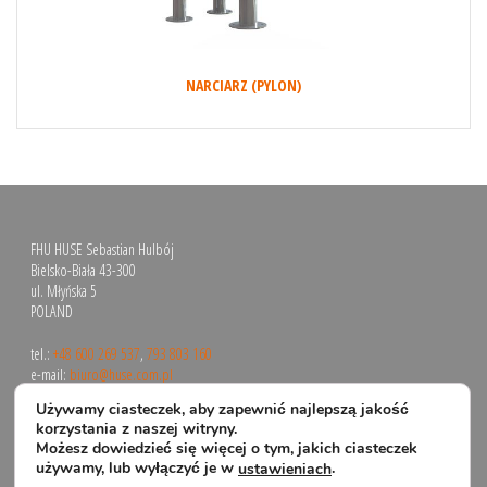
NARCIARZ (PYLON)
FHU HUSE Sebastian Hulbój
Bielsko-Biała 43-300
ul. Młyńska 5
POLAND
tel.:
+48 600 269 537
,
793 803 160
e-mail:
biuro@huse.com.pl
Używamy ciasteczek, aby zapewnić najlepszą jakość
korzystania z naszej witryny.
Możesz dowiedzieć się więcej o tym, jakich ciasteczek
używamy, lub wyłączyć je w
.
ustawieniach