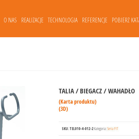
O NAS
REALIZACJE
TECHNOLOGIA
REFERENCJE
POBIERZ KA
TALIA / BIEGACZ / WAHADŁO
(Karta produktu)
(3D)
SKU:
TEL010-4-012-2
Kategoria:
Seria FIT