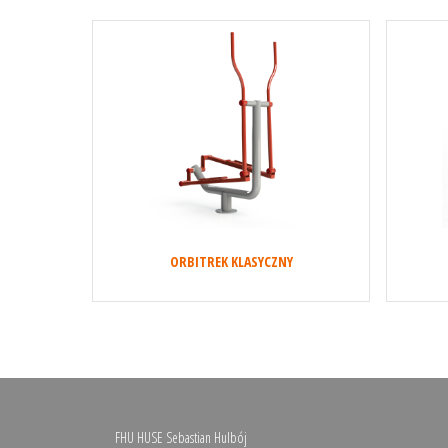
ORBITREK KLASYCZNY
FHU HUSE Sebastian Hulbój