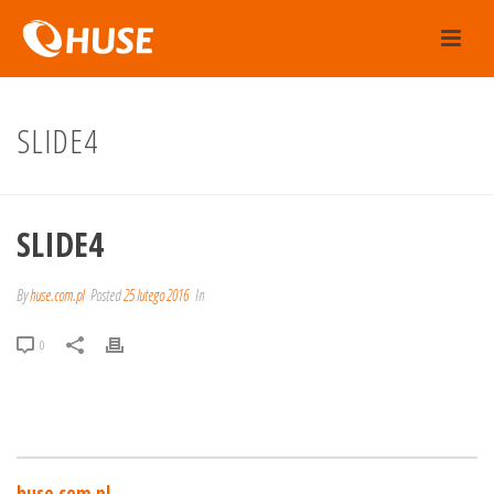
SLIDE4
SLIDE4
By
huse.com.pl
Posted
25 lutego 2016
In
0
huse.com.pl