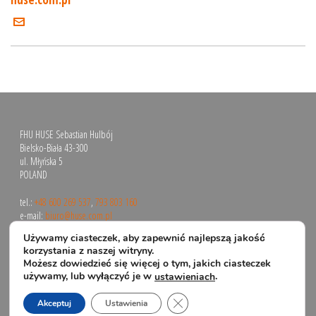
FHU HUSE Sebastian Hulbój
Bielsko-Biała 43-300
ul. Młyńska 5
POLAND
tel.:
+48 600 269 537
,
793 803 160
e-mail:
biuro@huse.com.pl
Używamy ciasteczek, aby zapewnić najlepszą jakość
korzystania z naszej witryny.
Możesz dowiedzieć się więcej o tym, jakich ciasteczek
używamy, lub wyłączyć je w
.
ustawieniach
Zamknij panel powiadomień o 
Akceptuj
Ustawienia