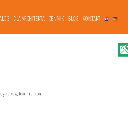
TALOG
DLA ARCHITEKTA
CENNIK
BLOG
KONTAKT
garstków, łokci i ramion.