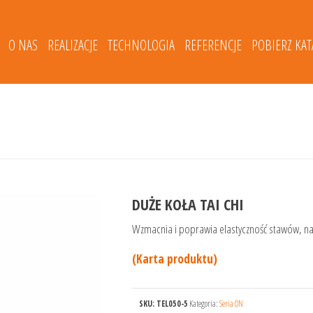
O NAS
REALIZACJE
TECHNOLOGIA
REFERENCJE
POBIERZ KA
DUŻE KOŁA TAI CHI
Wzmacnia i poprawia elastyczność stawów, nad
(Karta produktu)
SKU:
TEL050-5
Kategoria:
Seria ON