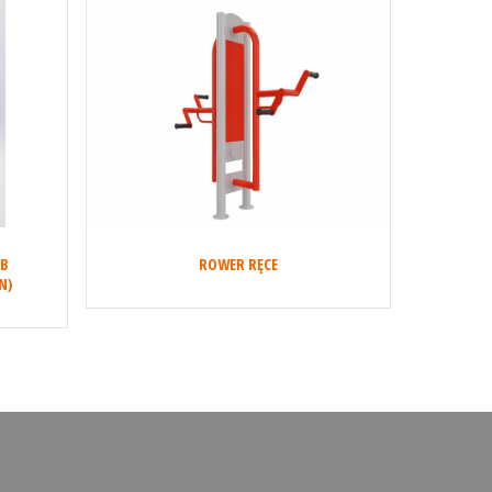
ÓB
ROWER RĘCE
N)