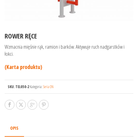
ROWER RĘCE
Wzmacnia mięśnie rąk, ramion i barków. Aktywuje ruch nadgarstków i
łokci.
(Karta produktu)
SKU:
TEL050-2
Kategoria:
Seria ON
OPIS