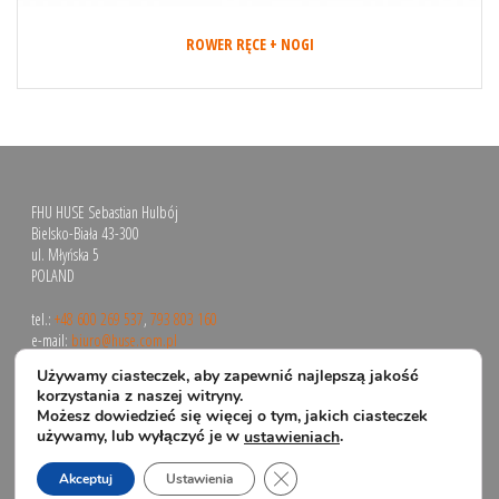
ROWER RĘCE + NOGI
FHU HUSE Sebastian Hulbój
Bielsko-Biała 43-300
ul. Młyńska 5
POLAND
tel.:
+48 600 269 537
,
793 803 160
e-mail:
biuro@huse.com.pl
Używamy ciasteczek, aby zapewnić najlepszą jakość
korzystania z naszej witryny.
Możesz dowiedzieć się więcej o tym, jakich ciasteczek
używamy, lub wyłączyć je w
.
ustawieniach
Zamknij panel powiadomień o 
Akceptuj
Ustawienia