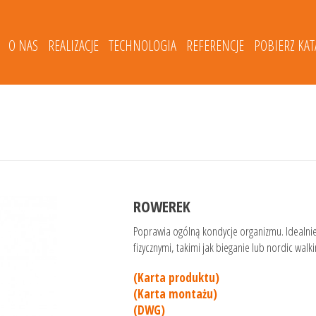
O NAS
REALIZACJE
TECHNOLOGIA
REFERENCJE
POBIERZ KA
ROWEREK
Poprawia ogólną kondycje organizmu. Idealnie 
fizycznymi, takimi jak bieganie lub nordic walki
(Karta produktu)
(Karta montażu)
(DWG)