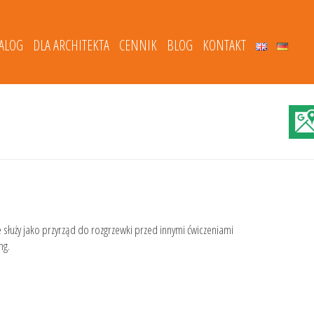
TALOG
DLA ARCHITEKTA
CENNIK
BLOG
KONTAKT
służy jako przyrząd do rozgrzewki przed innymi ćwiczeniami
ng.