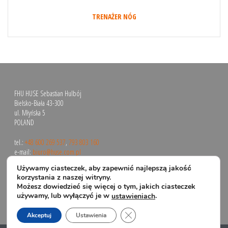
TRENAŻER NÓG
FHU HUSE Sebastian Hulbój
Bielsko-Biała 43-300
ul. Młyńska 5
POLAND
tel.:
+48 600 269 537
,
793 803 160
e-mail:
biuro@huse.com.pl
Używamy ciasteczek, aby zapewnić najlepszą jakość
korzystania z naszej witryny.
Możesz dowiedzieć się więcej o tym, jakich ciasteczek
używamy, lub wyłączyć je w
.
ustawieniach
Zamknij panel powiadomień o 
Akceptuj
Ustawienia