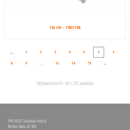
TAI CHI – TWISTER
←
1
2
3
4
5
6
7
→
8
9
…
13
14
15
Wyświetlanie 81–96 z 235 wyników
FHU HUSE Sebastian Hulbój
Bielsko-Biała 43-300